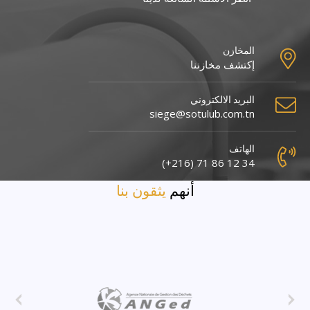
المخازن
إكتشف مخازننا
البريد الالكتروني
siege@sotulub.com.tn
الهاتف
34 12 86 71 (216+)
أنهم
يثقون بنا
›
‹