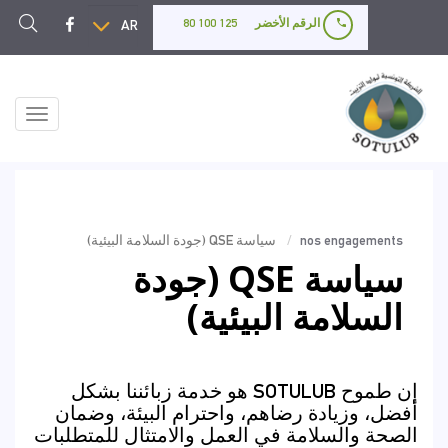
تجاوز
Select
الرقم الأخضر
125 100 80
إلى
your
المحتوى
language
الرئيسي
Toggle
igation
nos engagements
سياسة QSE (جودة السلامة البيئية)
سياسة QSE (جودة
السلامة البيئية)
إن طموح SOTULUB هو خدمة زبائننا بشكل
أفضل، وزيادة رضاهم، واحترام البيئة، وضمان
الصحة والسلامة في العمل والامتثال للمتطلبات