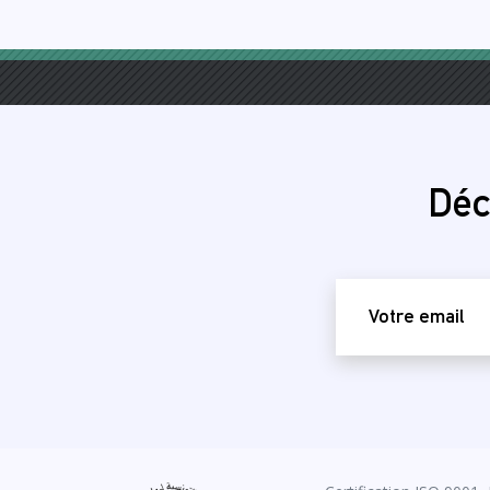
Déc
email