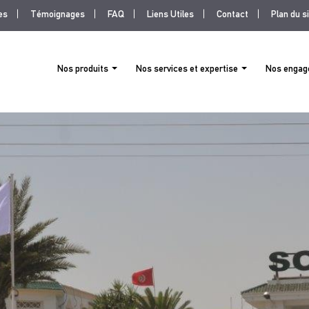
es
Témoignages
FAQ
Liens Utiles
Contact
Plan du s
nu
Nos produits
Nos services et expertise
Nos enga
ht