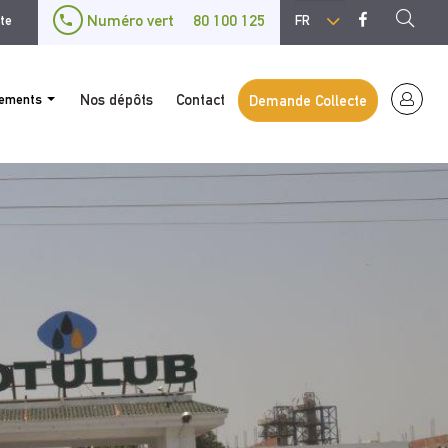
Select
Numéro vert
80 100 125
ite
your
language
gements
Nos dépôts
Contact
Demande Collecte