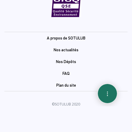
Pied
A propos de SOTULUB
de
Nos actualités
page
Nos Dépôts
FAQ
Plan du site
©SOTULUB 2020
Site web développé par
www.medianet.com.tn