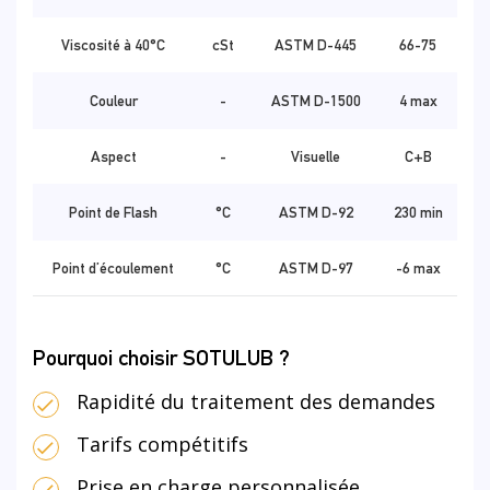
Viscosité à 40°C
cSt
ASTM D-445
66-75
Couleur
-
ASTM D-1500
4 max
Aspect
-
Visuelle
C+B
Point de Flash
°C
ASTM D-92
230 min
Point d’écoulement
°C
ASTM D-97
-6 max
Pourquoi choisir SOTULUB ?
Rapidité du traitement des demandes
Tarifs compétitifs
Prise en charge personnalisée