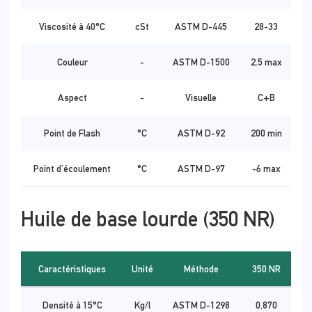
Viscosité à 40°C
cSt
ASTM D-445
28-33
Couleur
-
ASTM D-1500
2.5 max
Aspect
-
Visuelle
C+B
Point de Flash
°C
ASTM D-92
200 min
Point d’écoulement
°C
ASTM D-97
-6 max
Huile de base lourde (350 NR)
Caractéristiques
Unité
Méthode
350 NR
Densité à 15°C
Kg/l
ASTM D-1298
0,870